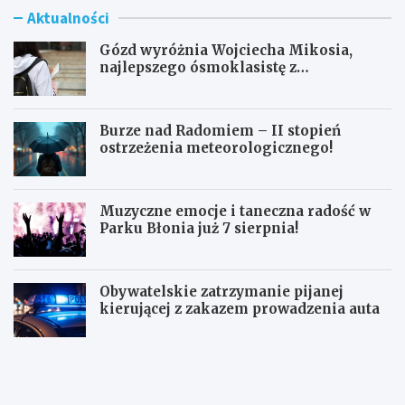
Aktualności
Gózd wyróżnia Wojciecha Mikosia,
najlepszego ósmoklasistę z
doskonałymi wynikami!
Burze nad Radomiem – II stopień
ostrzeżenia meteorologicznego!
Muzyczne emocje i taneczna radość w
Parku Błonia już 7 sierpnia!
Obywatelskie zatrzymanie pijanej
kierującej z zakazem prowadzenia auta
G
B
ó
u
z
r
d
z
w
e