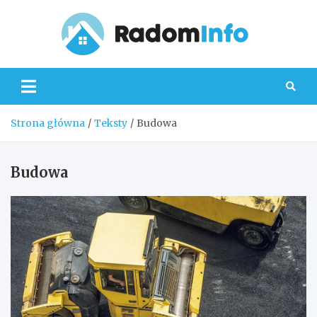
Skip
to
content
Radom
Strona główna
Teksty
Budowa
Budowa