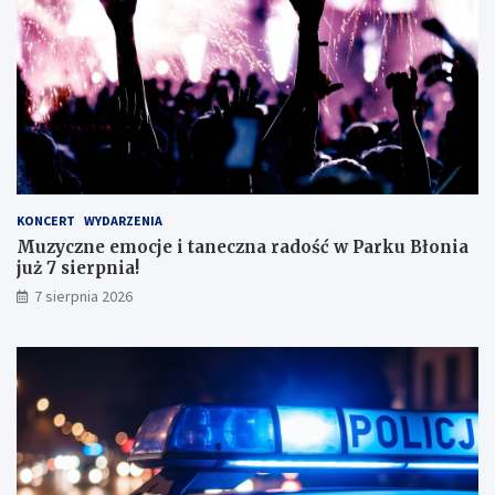
z
g
d
o
o
!
s
k
o
n
a
ł
y
KONCERT
WYDARZENIA
m
Muzyczne emocje i taneczna radość w Parku Błonia
i
już 7 sierpnia!
w
y
7 sierpnia 2026
n
i
k
a
m
i
!