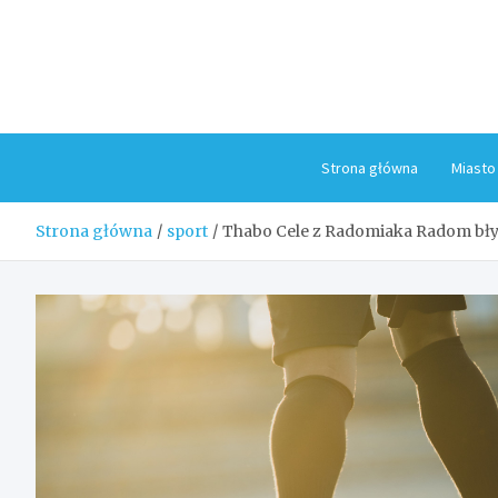
Skip
to
content
Strona główna
Miasto
Strona główna
sport
Thabo Cele z Radomiaka Radom bły