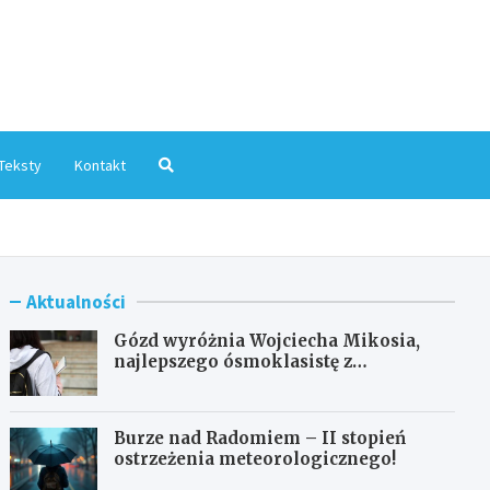
mInfo.pl
Teksty
Kontakt
Aktualności
Gózd wyróżnia Wojciecha Mikosia,
najlepszego ósmoklasistę z
doskonałymi wynikami!
Burze nad Radomiem – II stopień
ostrzeżenia meteorologicznego!