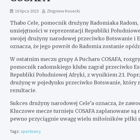
16 lipca 2023
Zbigniew Kosecki
Thabo Cele, pomocnik drużyny Radomiaka Radom, 
umiejętności w reprezentacji Republiki Południow
swojej drużyny narodowej przeciwko Botswanie i 
oznacza, że jego powrót do Radomia zostanie opóźn
W ostatnim meczu grupy A Pucharu COSAFA, rozgry
pomocnik radomskiego klubu zagrał przeciwko Eswa
Republiki Południowej Afryki, z wynikiem 2:1. Popr
drużynę w pojedynku przeciwko Botswanie, który 
rezultacie.
Sukces drużyny narodowej Cele’a oznacza, że zawodn
Kluczowe mecze turnieju COSAFA zaplanowane są n
pewno przyciągnie uwagę wielu miłośników piłki n
Tags:
sportowcy