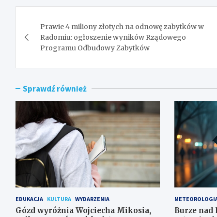
Nawigacja
Prawie 4 miliony złotych na odnowę zabytków w
wpisu
Radomiu: ogłoszenie wyników Rządowego
Programu Odbudowy Zabytków
Sprawdź również
EDUKACJA
KULTURA
WYDARZENIA
METEOROLOGI
Gózd wyróżnia Wojciecha Mikosia,
Burze nad 