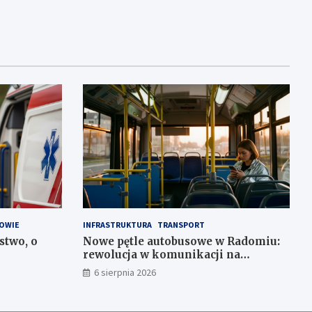
OWIE
INFRASTRUKTURA
TRANSPORT
stwo, o
Nowe pętle autobusowe w Radomiu:
rewolucja w komunikacji na
Wośnikach, Pruszakowie i Zamłyniu
6 sierpnia 2026