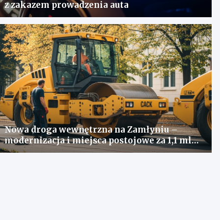
z zakazem prowadzenia auta
Nowa droga wewnętrzna na Zamłyniu –
modernizacja i miejsca postojowe za 1,1 mln
zł