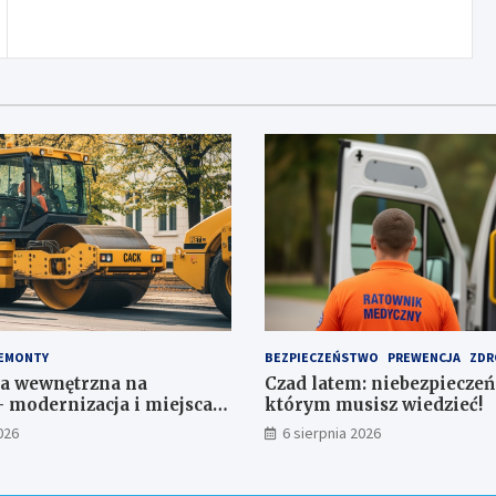
EMONTY
BEZPIECZEŃSTWO
PREWENCJA
ZDR
a wewnętrzna na
Czad latem: niebezpieczeń
 modernizacja i miejsca
którym musisz wiedzieć!
a 1,1 mln zł
026
6 sierpnia 2026