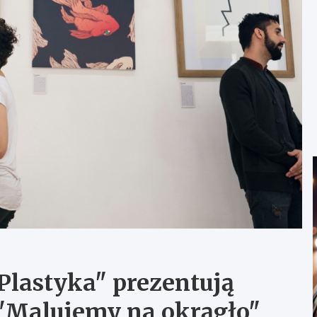
Plastyka" prezentują
 "Malujemy na okrągło"