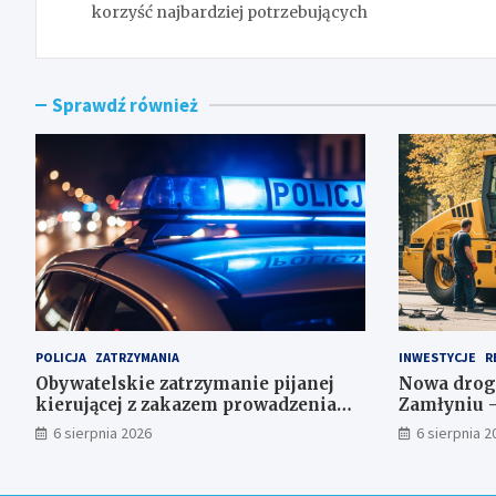
korzyść najbardziej potrzebujących
Sprawdź również
POLICJA
ZATRZYMANIA
INWESTYCJE
R
Obywatelskie zatrzymanie pijanej
Nowa drog
kierującej z zakazem prowadzenia
Zamłyniu –
auta
postojowe z
6 sierpnia 2026
6 sierpnia 2