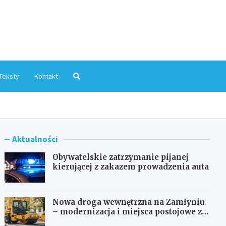
mInfo.pl
Teksty
Kontakt
Aktualności
Obywatelskie zatrzymanie pijanej
kierującej z zakazem prowadzenia auta
Nowa droga wewnętrzna na Zamłyniu
– modernizacja i miejsca postojowe za
1,1 mln zł