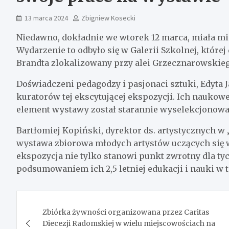
13 marca 2024
Zbigniew Kosecki
Niedawno, dokładnie we wtorek 12 marca, miała mi
Wydarzenie to odbyło się w Galerii Szkolnej, które
Brandta zlokalizowany przy alei Grzecznarowskie
Doświadczeni pedagodzy i pasjonaci sztuki, Edyta J
kuratorów tej ekscytującej ekspozycji. Ich naukowe
element wystawy został starannie wyselekcjonowa
Bartłomiej Kopiński, dyrektor ds. artystycznych w „
wystawa zbiorowa młodych artystów uczących się w
ekspozycja nie tylko stanowi punkt zwrotny dla ty
podsumowaniem ich 2,5 letniej edukacji i nauki w t
Nawigacja
Zbiórka żywności organizowana przez Caritas
wpisu
Diecezji Radomskiej w wielu miejscowościach na