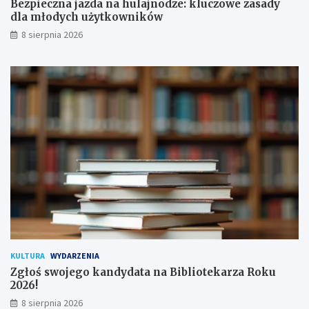
Bezpieczna jazda na hulajnodze: kluczowe zasady
o
l
dla młodych użytkowników
d
a
8 sierpnia 2026
p
m
i
ł
s
o
a
d
n
y
a
c
!
h
u
ż
y
t
k
o
w
n
i
k
KULTURA
WYDARZENIA
ó
Zgłoś swojego kandydata na Bibliotekarza Roku
w
2026!
8 sierpnia 2026