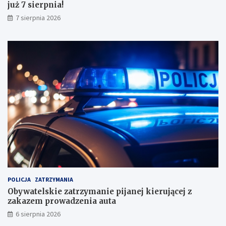
już 7 sierpnia!
w
y
7 sierpnia 2026
n
i
k
a
m
i
!
POLICJA
ZATRZYMANIA
Obywatelskie zatrzymanie pijanej kierującej z
zakazem prowadzenia auta
6 sierpnia 2026