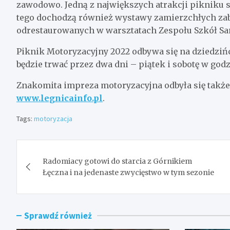
zawodowo. Jedną z największych atrakcji pikniku
tego dochodzą również wystawy zamierzchłych zab
odrestaurowanych w warsztatach Zespołu Szkół 
Piknik Motoryzacyjny 2022 odbywa się na dziedzi
będzie trwać przez dwa dni – piątek i sobotę w god
Znakomita impreza motoryzacyjna odbyła się także
www.legnicainfo.pl
.
Tags:
motoryzacja
Nawigacja
Radomiacy gotowi do starcia z Górnikiem
wpisu
Łęczna i na jedenaste zwycięstwo w tym sezonie
Sprawdź również