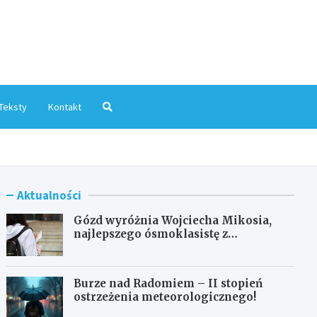
mInfo.pl
Teksty
Kontakt
Aktualności
Gózd wyróżnia Wojciecha Mikosia,
najlepszego ósmoklasistę z
doskonałymi wynikami!
Burze nad Radomiem – II stopień
ostrzeżenia meteorologicznego!