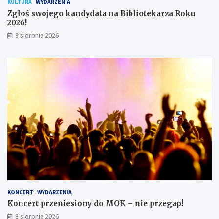
KULTURA
WYDARZENIA
ó
Zgłoś swojego kandydata na Bibliotekarza Roku
w
2026!
8 sierpnia 2026
KONCERT
WYDARZENIA
Koncert przeniesiony do MOK – nie przegap!
8 sierpnia 2026