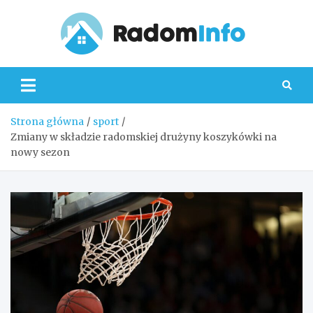
Skip
to
content
Radom
Strona główna
sport
Zmiany w składzie radomskiej drużyny koszykówki na
nowy sezon