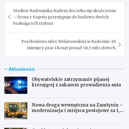
Nawigacja
Stadion Radomiaka Radom doczeka się ukończenia
wpisu
– firma z Sopotu przystępuje do budowy dwóch
brakujących trybun
Przebudowa ulicy Wolanowskiej w Radomiu: 18
miesięcy prac i koszt ponad 58,3 mln złotych
Aktualności
Obywatelskie zatrzymanie pijanej
kierującej z zakazem prowadzenia auta
Nowa droga wewnętrzna na Zamłyniu –
modernizacja i miejsca postojowe za 1,1
mln zł