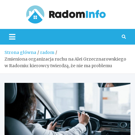
Skip
to
content
Radom
Strona główna
radom
Zmieniona organizacja ruchu na Alei Grzecznarowskiego
w Radomiu: kierowcy twierdzą, że nie ma problemu