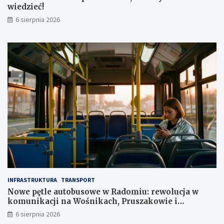
wiedzieć!
m
l
6 sierpnia 2026
n
z
ł
INFRASTRUKTURA
TRANSPORT
Nowe pętle autobusowe w Radomiu: rewolucja w
komunikacji na Wośnikach, Pruszakowie i
Zamłyniu
6 sierpnia 2026