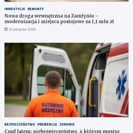
z
j
z
a
INWESTYCJE
REMONTY
a
i
Nowa droga wewnętrzna na Zamłyniu –
k
m
modernizacja i miejsca postojowe za 1,1 mln zł
a
i
6 sierpnia 2026
z
e
e
j
m
s
p
c
r
a
o
p
w
o
a
s
d
t
z
o
e
j
n
o
i
w
a
e
a
z
u
a
t
1
BEZPIECZEŃSTWO
PREWENCJA
ZDROWIE
a
,
Czad latem: niebezpieczeństwo, o którym musisz
1