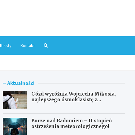
mInfo.pl
Teksty
Kontakt
Aktualności
Gózd wyróżnia Wojciecha Mikosia,
najlepszego ósmoklasistę z
doskonałymi wynikami!
Burze nad Radomiem – II stopień
ostrzeżenia meteorologicznego!