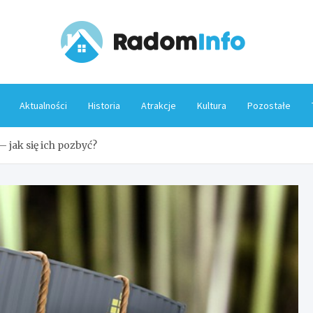
Rado
Aktualności
Historia
Atrakcje
Kultura
Pozostałe
jak się ich pozbyć?