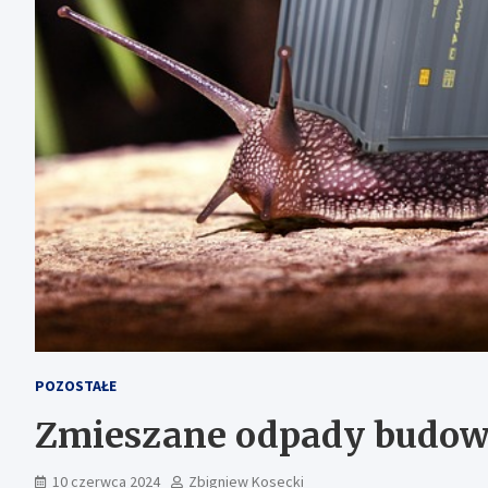
POZOSTAŁE
Zmieszane odpady budowla
10 czerwca 2024
Zbigniew Kosecki