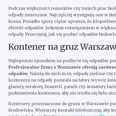
Podczas większości remontów czy innych prac bu
odpady zmieszane. Najczęściej występują one w duże
kosza. Ponadto spory ciężar sprawia, że kłopotliw
zbiórki odpadów. Jedynym rozwiązaniem w większ
odpady. Przeczytaj, jak się pozbyć odpadów budowl
Kontener na gruz Warsza
Najlepszym sposobem na pozbycie się odpadów po
Profesjonalne firmy z Warszawie oferują zarówno
odpadów
. Należą do nich m.in. odpady zielone cz
kontenera na odpady pozwala na łatwy wywóz śmie
glazury, terakoty, boazerii, paneli czy armatury ł
podstawienia kontenera, aby nie trzeba się było ni
Kontenery przeznaczone do gruzu w Warszawie pom
środowiska. Wystarczy kontakt telefoniczny, aby 