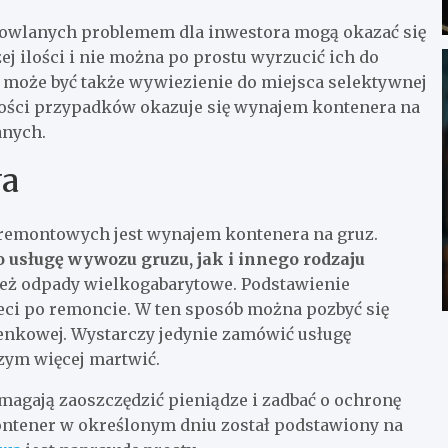
dowlanych problemem dla inwestora mogą okazać się
j ilości i nie można po prostu wyrzucić ich do
e może być także wywiezienie do miejsca selektywnej
ości przypadków okazuje się wynajem kontenera na
anych.
wa
remontowych jest wynajem kontenera na gruz.
 usługę wywozu gruzu, jak i innego rodzaju
y też odpady wielkogabarytowe. Podstawienie
ci po remoncie. W ten sposób można pozbyć się
azienkowej. Wystarczy jedynie zamówić usługę
czym więcej martwić.
agają zaoszczędzić pieniądze i zadbać o ochronę
kontener w określonym dniu został podstawiony na