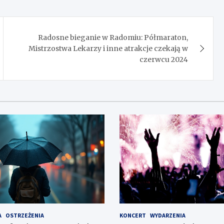
Radosne bieganie w Radomiu: Półmaraton,
Mistrzostwa Lekarzy i inne atrakcje czekają w
czerwcu 2024
A
OSTRZEŻENIA
KONCERT
WYDARZENIA