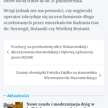
lotów na tej trasie aż do 25 października.
Wciąż jednak nie ma pewności, czy węgierski
operator zdecyduje się na uruchomienie długo
oczekiwanych przez mieszkańców Radomia tras
do: Norwegii, Holandii czy Wielkiej Brytanii.
Nawigacja
Przetarg na przebudowę ulicy Wolanowskiej i
wpisu
skrzyżowania Maratońskiej z Dębową ogłoszony
przez MZDiK
Znamy obowiązki Patryka Fajdka na stanowisku
Wicewojewody Mazowieckiego
Aktualności
Nowe rondo i modernizacja dróg w