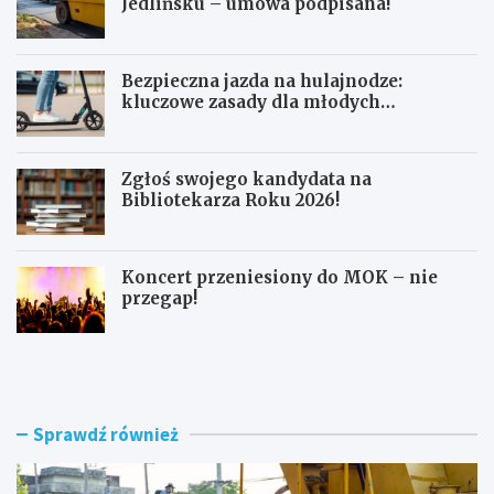
Jedlińsku – umowa podpisana!
Bezpieczna jazda na hulajnodze:
kluczowe zasady dla młodych
użytkowników
Zgłoś swojego kandydata na
Bibliotekarza Roku 2026!
Koncert przeniesiony do MOK – nie
przegap!
N
B
o
e
w
z
e
p
r
i
Sprawdź również
o
e
n
c
d
z