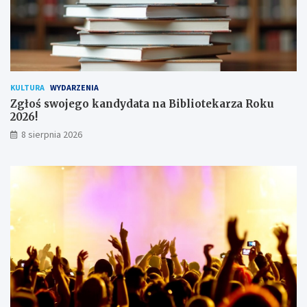
t
k
o
w
n
i
k
KULTURA
WYDARZENIA
ó
Zgłoś swojego kandydata na Bibliotekarza Roku
w
2026!
8 sierpnia 2026