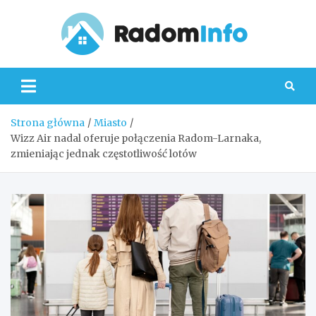
Skip
to
content
Radom
Strona główna
Miasto
Wizz Air nadal oferuje połączenia Radom-Larnaka,
zmieniając jednak częstotliwość lotów