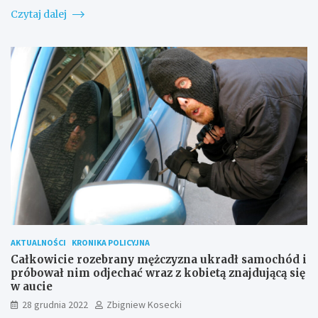
Czytaj dalej
AKTUALNOŚCI
KRONIKA POLICYJNA
Całkowicie rozebrany mężczyzna ukradł samochód i
próbował nim odjechać wraz z kobietą znajdującą się
w aucie
28 grudnia 2022
Zbigniew Kosecki